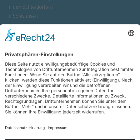
In den Schleidörfern
In Schwansen
Für Allergiker
Barrierefrei
Für Familien
Mit Meerblick
Für Urlauber mit Hund
Für Nichtraucher
Für Paare
Für Raucher
Mit Sauna
Mit Whirlpool
Mit Wlan