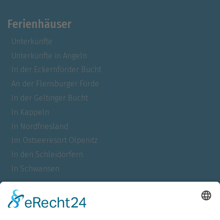
Ferienhäuser
Unterkünfte
Unterkünfte in Angeln
In der Eckernförder Bucht
An der Flensburger Förde
In der Geltinger Bucht
In Kappeln
In Nordfriesland
Im Ostseeresort Olpenitz
In den Schleidörfern
In Schwansen
Für Allergiker
Barrierefrei