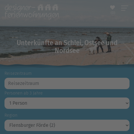
(0)
Unterkünfte an Schlei, Ostsee und
Nordsee
Reisezeitraum
Personen ab 3 Jahre
Region