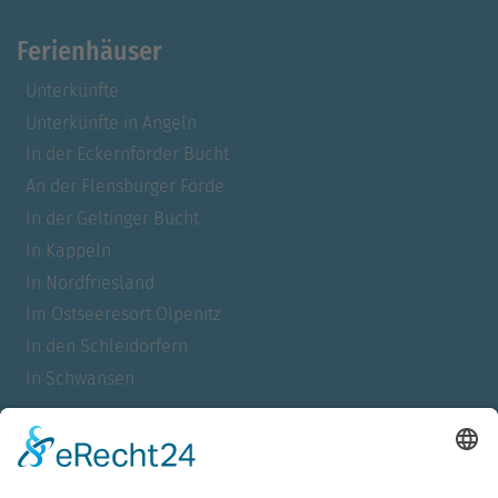
Ferienhäuser
Unterkünfte
Unterkünfte in Angeln
In der Eckernförder Bucht
An der Flensburger Förde
In der Geltinger Bucht
In Kappeln
In Nordfriesland
Im Ostseeresort Olpenitz
In den Schleidörfern
In Schwansen
Für Allergiker
Barrierefrei