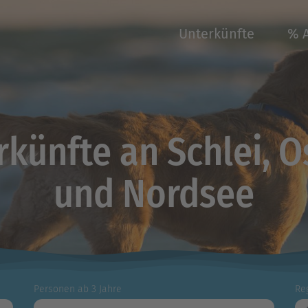
Unterkünfte
% 
rkünfte an Schlei, O
und Nordsee
Personen ab 3 Jahre
Re