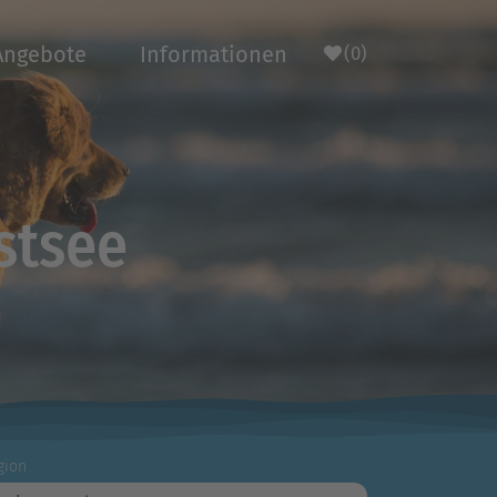
Angebote
Informationen
(0)
stsee
gion