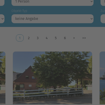
Objekt-Typ
Zus
1
2
3
4
5
6
>
>>