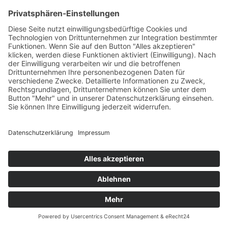
Archäologischen Park sind zudem viele
Sehenswürdigkeiten der deutsch-dänischen
Vergangenheit zu finden.
Die Flesnburger Altstadt
Die rund 700 Jahre alte Altstadt Flensburgs lässt
mit historischen Gebäuden an alte Zeiten
erinnern und schmückt das Stadtbild mit
zauberhaften Cafés und Restaurants.
Das Wattenmeer in Nordfriesland
Erleben Sie das Wattenmeer bei einer
Wattwanderung in seiner ganzen Schönheit.