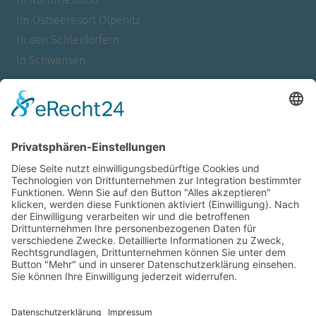
Im Ostseeresort Olpenitz
In den Schleidörfern
In Schwansen
Für Allergiker
Barrierefrei
Für Familien
Mit Meerblick
Für Urlauber mit Hund
Für Nichtraucher
Für Paare
Für Raucher
Mit Sauna
Mit Whirlpool
Mit Wlan