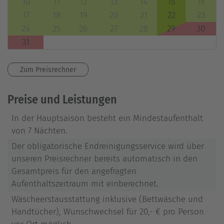
10
11
12
13
14
15
16
17
18
19
20
21
22
23
24
25
26
27
28
29
30
31
Zum Preisrechner
Preise und Leistungen
In der Hauptsaison besteht ein Mindestaufenthalt
von 7 Nächten.
Der obligatorische Endreinigungsservice wird über
unseren Preisrechner bereits automatisch in den
Gesamtpreis für den angefragten
Aufenthaltszeitraum mit einberechnet.
Wäscheerstausstattung inklusive (Bettwäsche und
Handtücher), Wunschwechsel für 20,- € pro Person