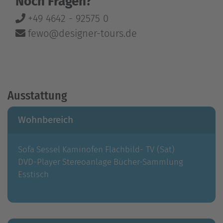
Noch Fragen?
+49 4642 - 92575 0
fewo@designer-tours.de
Ausstattung
Wohnbereich
Sofa
Sessel
Kaminofen
Flachbild- TV (Sat)
DVD-Player
Stereoanlage
Bücher-Sammlung
Esstisch