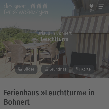
(0)
Urlaub in Bohnert
Leuchtturm
Bilder
Grundriss
Karte
Ferienhaus »Leuchtturm« in
Bohnert