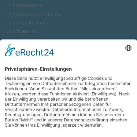
In Nordfriesland
Im Ostseeresort Olpenitz
In den Schleidörfern
In Schwansen
Für Allergiker
Barrierefrei
Für Familien
Mit Meerblick
Für Urlauber mit Hund
Für Nichtraucher
Für Paare
Für Raucher
Mit Sauna
Mit Whirlpool