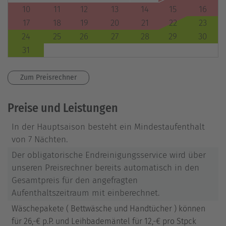
10
11
12
13
14
15
16
17
18
19
20
21
22
23
24
25
26
27
28
29
30
31
Zum Preisrechner
Preise und Leistungen
In der Hauptsaison besteht ein Mindestaufenthalt
von 7 Nächten.
Der obligatorische Endreinigungsservice wird über
unseren Preisrechner bereits automatisch in den
Gesamtpreis für den angefragten
Aufenthaltszeitraum mit einberechnet.
Wäschepakete ( Bettwäsche und Handtücher ) können
für 26,-€ p.P. und Leihbademäntel für 12,-€ pro Stpck