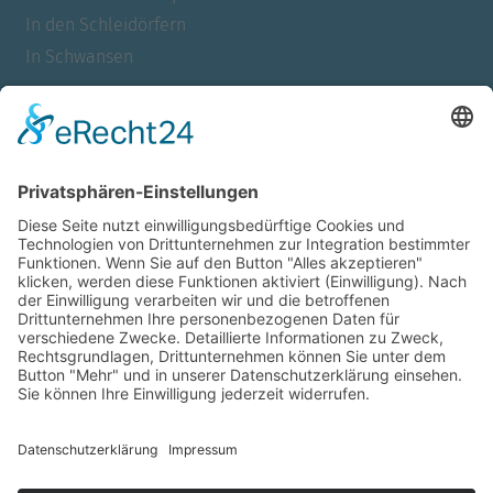
In den Schleidörfern
In Schwansen
Für Allergiker
Barrierefrei
Für Familien
Mit Meerblick
Für Urlauber mit Hund
Für Nichtraucher
Für Paare
Für Raucher
Mit Sauna
Mit Whirlpool
Mit Wlan