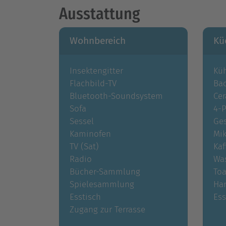
Ausstattung
Wohnbereich
Kü
Insektengitter
Küh
Flachbild-TV
Ba
Bluetooth-Soundsystem
Cer
Sofa
4-P
Sessel
Ges
Kaminofen
Mik
TV (Sat)
Kaf
Radio
Wa
Bücher-Sammlung
Toa
Spielesammlung
Ha
Esstisch
Ess
Zugang zur Terrasse