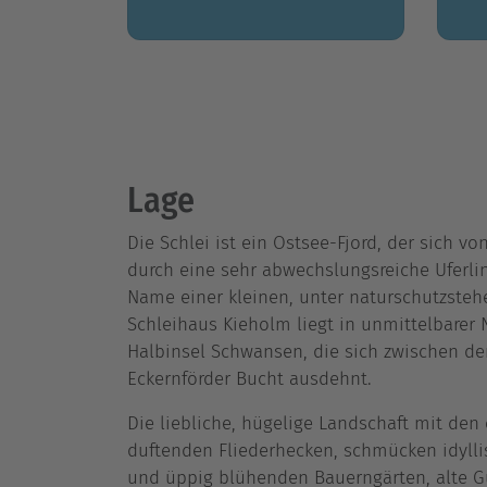
Lage
Die Schlei ist ein Ostsee-Fjord, der sich v
durch eine sehr abwechslungsreiche Uferlin
Name einer kleinen, unter naturschutzstehe
Schleihaus Kieholm liegt in unmittelbarer 
Halbinsel Schwansen, die sich zwischen de
Eckernförder Bucht ausdehnt.
Die liebliche, hügelige Landschaft mit den 
duftenden Fliederhecken, schmücken idylli
und üppig blühenden Bauerngärten, alte Gu