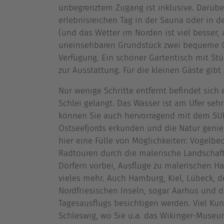
unbegrenztem Zugang ist inklusive. Darüb
erlebnisreichen Tag in der Sauna oder in 
(und das Wetter im Norden ist viel besser,
uneinsehbaren Grundstück zwei bequeme G
Verfügung. Ein schöner Gartentisch mit Stü
zur Ausstattung. Für die kleinen Gäste gib
Nur wenige Schritte entfernt befindet sich
Schlei gelangt. Das Wasser ist am Ufer seh
können Sie auch hervorragend mit dem SUP
Ostseefjords erkunden und die Natur geni
hier eine Fülle von Möglichkeiten: Vogelb
Radtouren durch die malerische Landschaft
Dörfern vorbei, Ausflüge zu malerischen Ha
vieles mehr. Auch Hamburg, Kiel, Lübeck, 
Nordfriesischen Inseln, sogar Aarhus und
Tagesausflugs besichtigen werden. Viel Ku
Schleswig, wo Sie u.a. das Wikinger-Museu