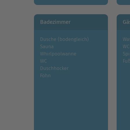
Badezimmer
Gä
Dusche (bodengleich)
Wa
Sauna
WC
Whirlpoolwanne
Spi
WC
Fu
Duschhocker
Föhn