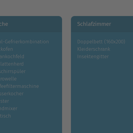
che
Schlafzimmer
l-Gefrierkombination
Doppelbett (160x200)
ckofen
Kleiderschrank
ankochfeld
Insektengitter
lattenherd
chirrspüler
rowelle
feefiltermaschine
sserkocher
ster
ndmixer
tisch