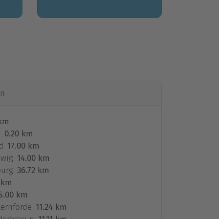
en
 km
d
0.20 km
d
17.00 km
swig
14.00 km
burg
36.72 km
 km
5.00 km
ernförde
11.24 km