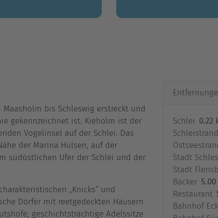
Entfernung
on Maasholm bis Schleswig erstreckt und
ie gekennzeichnet ist. Kieholm ist der
Schlei
0.22
nden Vogelinsel auf der Schlei. Das
Schleistran
Nähe der Marina Hülsen, auf der
Ostseestran
m südöstlichen Ufer der Schlei und der
Stadt Schle
Stadt Flens
Bäcker
5.00
charakteristischen „Knicks“ und
Restaurant
sche Dörfer mit reetgedeckten Häusern
Bahnhof Eck
tshöfe, geschichtsträchtige Adelssitze