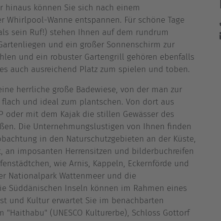
er hinaus können Sie sich nach einem
der Whirlpool-Wanne entspannen. Für schöne Tage
 als sein Ruf!) stehen Ihnen auf dem rundrum
artenliegen und ein großer Sonnenschirm zur
hlen und ein robuster Gartengrill gehören ebenfalls
t es auch ausreichend Platz zum spielen und toben.
 eine herrliche große Badewiese, von der man zur
r flach und ideal zum plantschen. Von dort aus
 oder mit dem Kajak die stillen Gewässer des
eßen. Die Unternehmungslustigen von Ihnen finden
eobachtung in den Naturschutzgebieten an der Küste,
, an imposanten Herrensitzen und bilderbuchreifen
fenstädtchen, wie Arnis, Kappeln, Eckernförde und
der Nationalpark Wattenmeer und die
 die Süddänischen Inseln können im Rahmen eines
nst und Kultur erwartet Sie im benachbarten
m "Haithabu" (UNESCO Kulturerbe), Schloss Gottorf