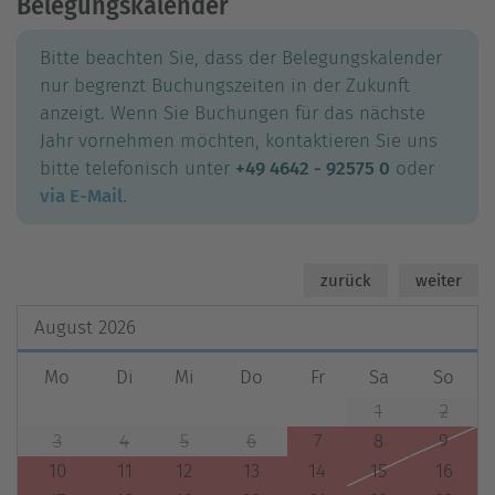
Belegungskalender
Bitte beachten Sie, dass der Belegungskalender
nur begrenzt Buchungszeiten in der Zukunft
anzeigt. Wenn Sie Buchungen für das nächste
Jahr vornehmen möchten, kontaktieren Sie uns
bitte telefonisch unter
+49 4642 - 92575 0
oder
via E-Mail
.
zurück
weiter
August
2026
Mo
Di
Mi
Do
Fr
Sa
So
1
2
3
4
5
6
7
8
9
10
11
12
13
14
15
16