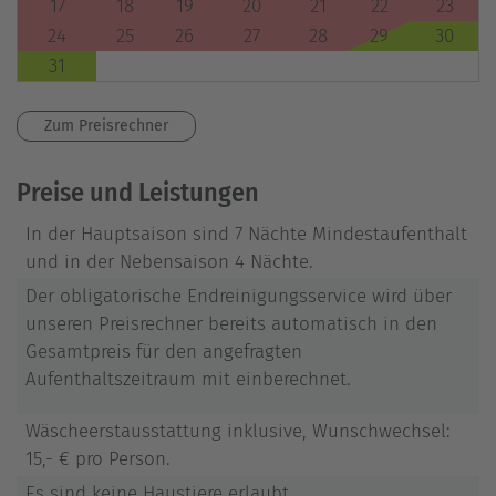
17
18
19
20
21
22
23
24
25
26
27
28
29
30
31
Zum Preisrechner
Preise und Leistungen
In der Hauptsaison sind 7 Nächte Mindestaufenthalt
und in der Nebensaison 4 Nächte.
Der obligatorische Endreinigungsservice wird über
unseren Preisrechner bereits automatisch in den
Gesamtpreis für den angefragten
Aufenthaltszeitraum mit einberechnet.
Wäscheerstausstattung inklusive, Wunschwechsel:
15,- € pro Person.
Es sind keine Haustiere erlaubt.