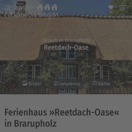
(0)
Urlaub in Brarupholz
Reetdach-Oase
Bilder
Grundriss
Karte
Ferienhaus »Reetdach-Oase«
in Brarupholz