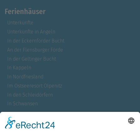
Ferienhäuser
Unterkünfte
Unterkünfte in Angeln
In der Eckernförder Bucht
An der Flensburger Förde
In der Geltinger Bucht
In Kappeln
In Nordfriesland
Im Ostseeresort Olpenitz
In den Schleidörfern
In Schwansen
Für Allergiker
Barrierefrei