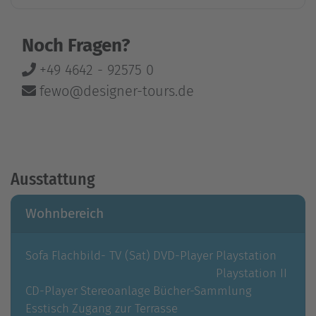
Noch Fragen?
+49 4642 - 92575 0
fewo@designer-tours.de
Ausstattung
Wohnbereich
Sofa
Flachbild- TV (Sat)
DVD-Player
Playstation
Playstation II
CD-Player
Stereoanlage
Bücher-Sammlung
Esstisch
Zugang zur Terrasse