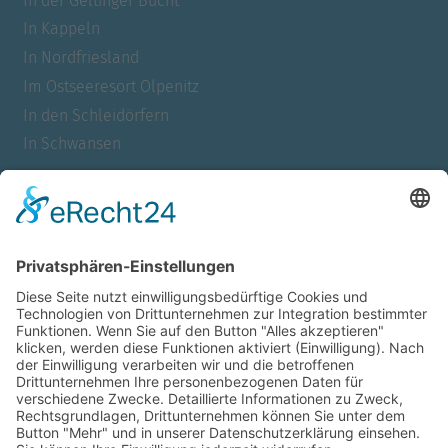
In der Geltinger Bucht
In Kappeln
In Nordfriesland
Im Ostseeresort Olpenitz
In den Schleidörfern
In Schwansen
Für Allergiker
Barrierefrei
Für Familien
Mit Meerblick
Für Urlauber mit Hund
Für Nichtraucher
Für Paare
Für Raucher
Mit Sauna