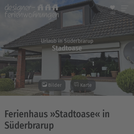
(0)
Urlaub in Süderbrarup
Stadtoase
Bilder
Karte
Ferienhaus »Stadtoase« in
Süderbrarup