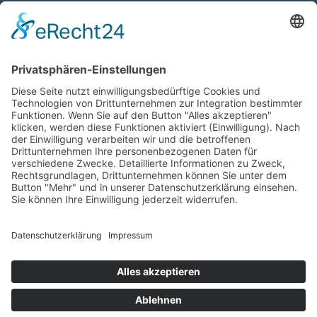
Für Allergiker
Barrierefrei
Für Familien
Mit Meerblick
Für Urlauber mit Hund
Für Nichtraucher
Für Paare
Für Raucher
Mit Sauna
Mit Whirlpool
Mit Wlan