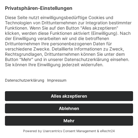
In Nordfriesland
Im Ostseeresort Olpenitz
In den Schleidörfern
In Schwansen
Für Allergiker
Barrierefrei
Für Familien
Mit Meerblick
Für Urlauber mit Hund
Für Nichtraucher
Für Paare
Für Raucher
Mit Sauna
Mit Whirlpool