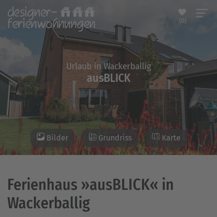
(0)
Urlaub in Wackerballig
ausBLICK
Bilder
Grundriss
Karte
Ferienhaus »ausBLICK« in
Wackerballig