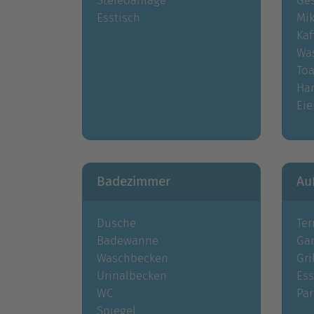
Stereoanlage
Ges
Esstisch
Mik
Kaf
Wa
Toa
Ha
Eie
Badezimmer
Au
Dusche
Ter
Badewanne
Ga
Waschbecken
Gri
Urinalbecken
Ess
WC
Par
Spiegel