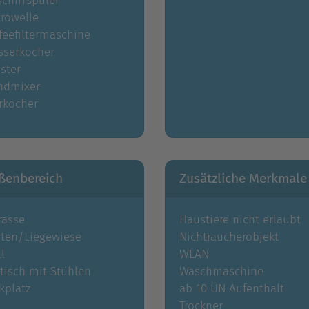
chirrspüler
rowelle
feefiltermaschine
sserkocher
ster
ndmixer
rkocher
ßenbereich
Zusätzliche Merkmale
rasse
Haustiere nicht erlaubt
rten/Liegewiese
Nichtraucherobjekt
ll
WLAN
tisch mit Stühlen
Waschmaschine
kplatz
ab 10 ÜN Aufenthalt
Trockner