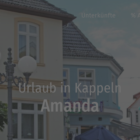
Unterkünfte
% 
Urlaub in Kappeln
Amanda