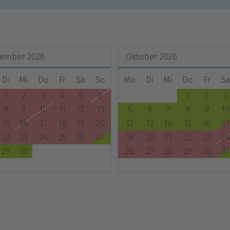
tember
2026
Oktober
2026
Di
Mi
Do
Fr
Sa
So
Mo
Di
Mi
Do
Fr
Sa
1
2
3
4
5
6
1
2
3
8
9
10
11
12
13
5
6
7
8
9
10
15
16
17
18
19
20
12
13
14
15
16
17
22
23
24
25
26
27
19
20
21
22
23
24
29
30
26
27
28
29
30
31