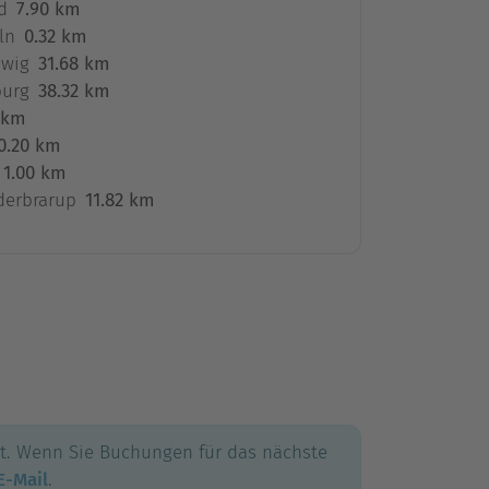
d
7.90 km
ln
0.32 km
swig
31.68 km
burg
38.32 km
 km
0.20 km
1.00 km
derbrarup
11.82 km
gt. Wenn Sie Buchungen für das nächste
E-Mail
.