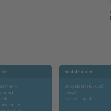
che
Schlafzimmer
hlschrank
Doppelbett (180x200)
rierfach
Sessel
ckofen
Kleiderschrank
ankochfeld