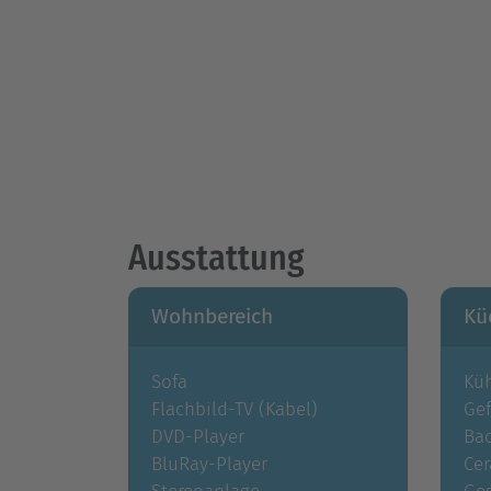
Ausstattung
Wohnbereich
Kü
Sofa
Kü
Flachbild-TV (Kabel)
Gef
DVD-Player
Ba
BluRay-Player
Cer