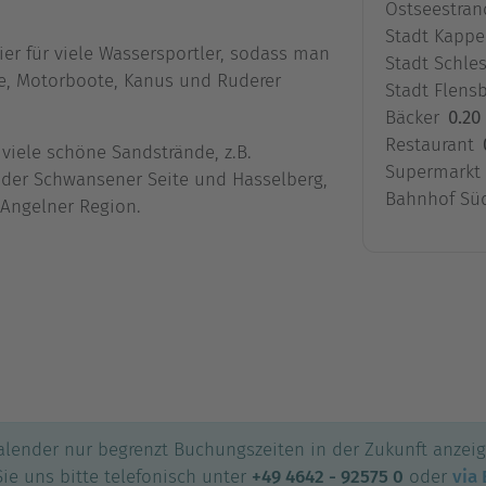
Ostseestran
Stadt Kappe
vier für viele Wassersportler, sodass man
Stadt Schle
fe, Motorboote, Kanus und Ruderer
Stadt Flens
Bäcker
0.20
Restaurant
 viele schöne Sandstrände, z.B.
Supermarkt
 der Schwansener Seite und Hasselberg,
Bahnhof Sü
 Angelner Region.
kalender nur begrenzt Buchungszeiten in der Zukunft anzei
ie uns bitte telefonisch unter
+49 4642 - 92575 0
oder
via 